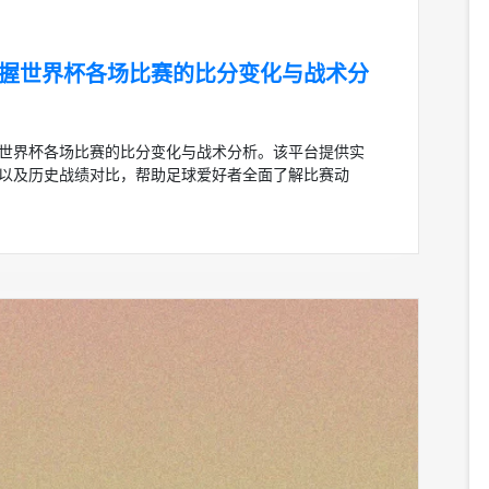
握世界杯各场比赛的比分变化与战术分
世界杯各场比赛的比分变化与战术分析。该平台提供实
以及历史战绩对比，帮助足球爱好者全面了解比赛动