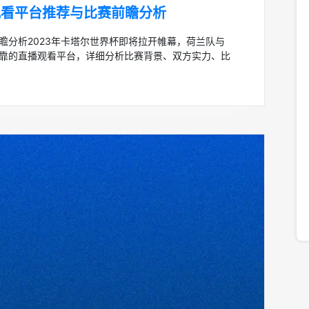
观看平台推荐与比赛前瞻分析
瞻分析2023年卡塔尔世界杯即将拉开帷幕，荷兰队与
靠的直播观看平台，详细分析比赛背景、双方实力、比