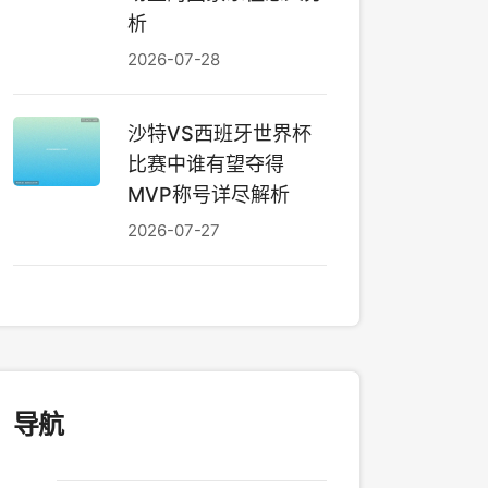
析
2026-07-28
沙特VS西班牙世界杯
比赛中谁有望夺得
MVP称号详尽解析
2026-07-27
导航